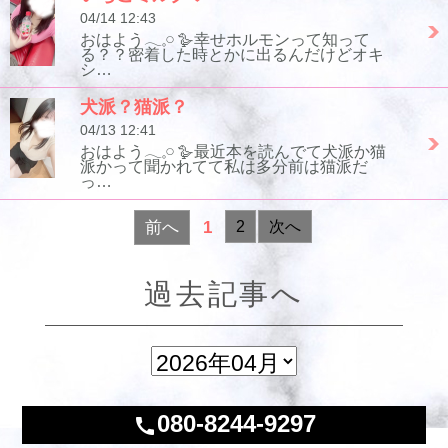
04/14 12:43
おはよう𓂃𓈒𓏸︎︎︎︎ 🪿幸せホルモンって知って
る？？密着した時とかに出るんだけどオキ
シ…
犬派？猫派？
04/13 12:41
おはよう𓂃𓈒𓏸︎︎︎︎ 🪿最近本を読んでて犬派か猫
派かって聞かれてて私は多分前は猫派だ
っ…
前へ
1
2
次へ
過去記事へ
080-8244-9297
call