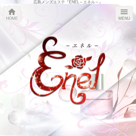
広島メンズエステ『ENEL～エネル～』
home
menu
HOME
MENU