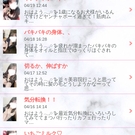
04/19 12:44
おはよう𓂃𓈒𓏸︎︎︎︎ 🪿1歳になるお犬様がいるん
ですけどヤンチャボーイ過ぎて！筋肉ム
キ…
バキバキの身体、、
04/18 16:28
おはよう𓂃𓈒𓏸︎︎︎︎ 🪿疲れが溜まったバキバキの
身体をオイルと指圧でゆっくりほぐされ
て…
切るか、伸ばすか
04/17 12:52
おはよう𓂃𓈒𓏸︎︎︎︎ 🪿近々美容院行こうと思って
てその時に髪の毛どうしようかなーって
思…
気分転換！！
04/16 14:14
おはよう𓂃𓈒𓏸︎︎︎︎ 🪿最近気分転換にいろいろし
てみててまつパ行ったりカフェ行ったり
マ…
いちごミルク♡