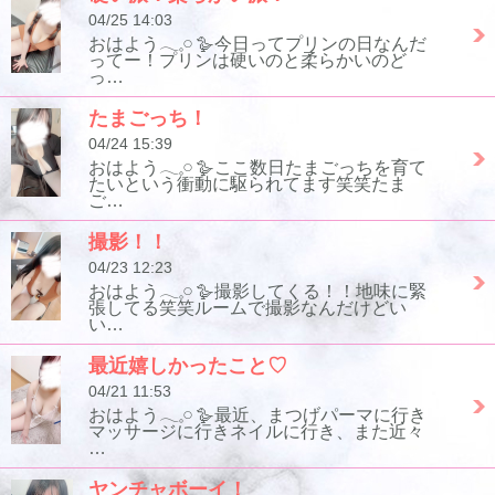
04/25 14:03
おはよう𓂃𓈒𓏸︎︎︎︎ 🪿今日ってプリンの日なんだ
ってー！プリンは硬いのと柔らかいのど
っ…
たまごっち！
04/24 15:39
おはよう𓂃𓈒𓏸︎︎︎︎ 🪿ここ数日たまごっちを育て
たいという衝動に駆られてます笑笑たま
ご…
撮影！！
04/23 12:23
おはよう𓂃𓈒𓏸︎︎︎︎ 🪿撮影してくる！！地味に緊
張してる笑笑ルームで撮影なんだけどい
い…
最近嬉しかったこと♡
04/21 11:53
おはよう𓂃𓈒𓏸︎︎︎︎ 🪿最近、まつげパーマに行き
マッサージに行きネイルに行き、また近々
…
ヤンチャボーイ！