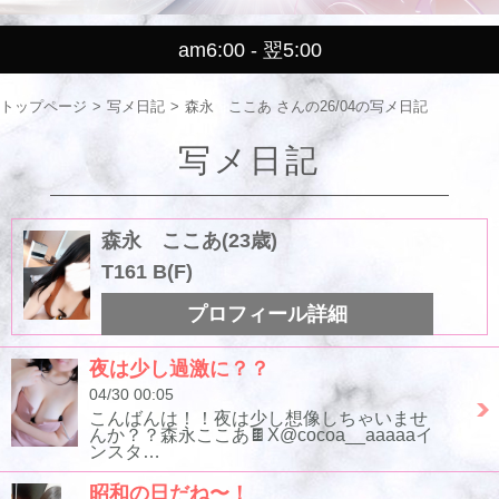
am6:00 - 翌5:00
トップページ
写メ日記
森永 ここあ さんの26/04の写メ日記
写メ日記
森永 ここあ(23歳)
T161 B(F)
プロフィール詳細
夜は少し過激に？？
04/30 00:05
こんばんは！！夜は少し想像しちゃいませ
んか？？森永ここあ🍫X@cocoa__aaaaaイ
ンスタ…
昭和の日だね〜！