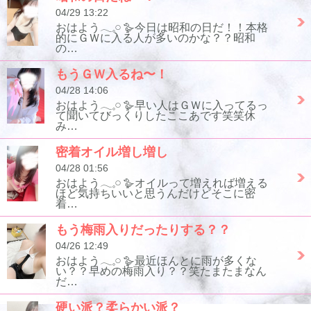
04/29 13:22
おはよう𓂃𓈒𓏸︎︎︎︎ 🪿今日は昭和の日だ！！本格
的にＧＷに入る人が多いのかな？？昭和
の…
もうＧＷ入るね〜！
04/28 14:06
おはよう𓂃𓈒𓏸︎︎︎︎ 🪿早い人はＧＷに入ってるっ
て聞いてびっくりしたここあです笑笑休
み…
密着オイル増し増し
04/28 01:56
おはよう𓂃𓈒𓏸︎︎︎︎ 🪿オイルって増えれば増える
ほど気持ちいいと思うんだけどそこに密
着…
もう梅雨入りだったりする？？
04/26 12:49
おはよう𓂃𓈒𓏸︎︎︎︎ 🪿最近ほんとに雨が多くな
い？？早めの梅雨入り？？笑たまたまなん
だ…
硬い派？柔らかい派？