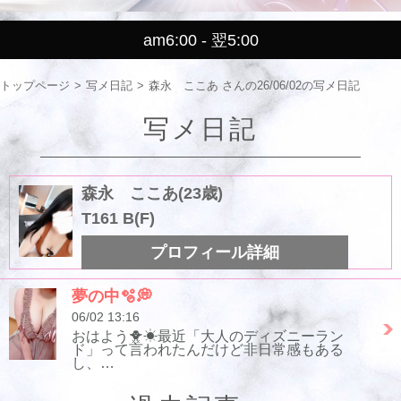
am6:00 - 翌5:00
トップページ
写メ日記
森永 ここあ さんの26/06/02の写メ日記
写メ日記
森永 ここあ(23歳)
T161 B(F)
プロフィール詳細
夢の中🫧💭
06/02 13:16
おはよう🐥☀最近「大人のディズニーラン
ド」って言われたんだけど非日常感もある
し、…