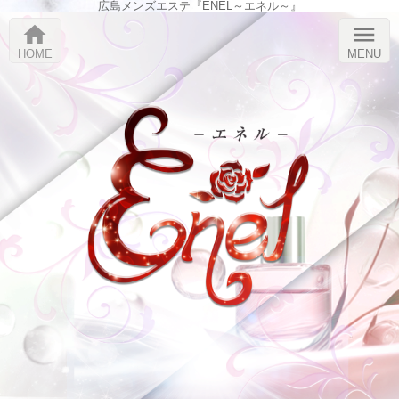
広島メンズエステ『ENEL～エネル～』
home
menu
HOME
MENU