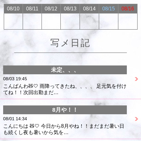
08/10
08/11
08/12
08/13
08/14
08/15
08/16
写メ日記
未定、、、
08/03 19:45
こんばんわ🧸🤍 雨降ってきたね、、、、 足元気を付け
てね！！次回出勤まだ…
8月や！！
08/01 14:34
こんにちは 🧸🤍 今日から8月やね！！まだまだ暑い日
も続くし夜も暑いから気を…