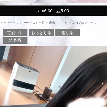
am6:00 - 翌5:00
トップページ
セラピスト一覧
森永 ここあ さんのプロフィール
可愛い系
おっとり系
癒し系
清楚系