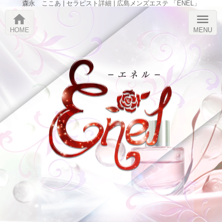
森永 ここあ | セラピスト詳細 | 広島メンズエステ 「ENEL」
home
menu
HOME
MENU