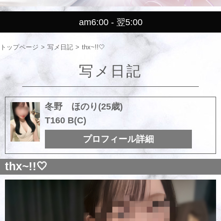
am6:00 - 翌5:00
トップページ
写メ日記
thx~!!🤍
写メ日記
冬野 ほのり(25歳)
T160 B(C)
プロフィール詳細
thx~!!🤍