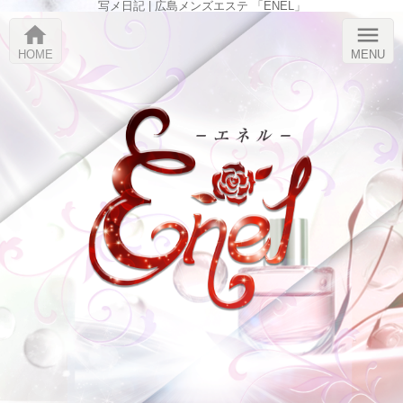
写メ日記 | 広島メンズエステ 「ENEL」
home
menu
HOME
MENU