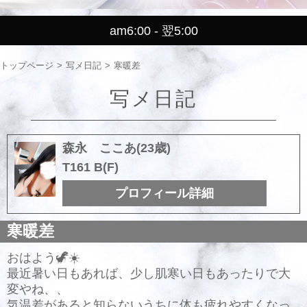
am6:00 - 翌5:00
トップページ
写メ日記
寒暖差
写メ日記
森永 ここあ(23歳)
T161 B(F)
プロフィール詳細
寒暖差
おはよう🦖☀️
最近暑い日もあれば、少し肌寒い日もあったりで大
変やね、、
気温差があると知らないうちに体も疲れやすくなっ