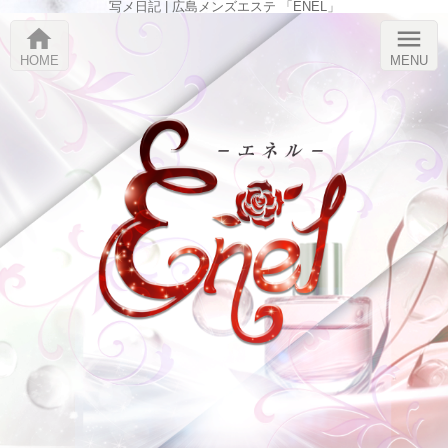
写メ日記 | 広島メンズエステ 「ENEL」
home
menu
HOME
MENU